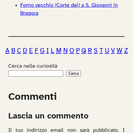
Forno vecchio (Corte del) a S. Giovanni in
Bragora
A
B
C
D
E
F
G
I
L
M
N
O
P
Q
R
S
T
U
V
W
Z
Cerca nelle curiosità
Cerca
Commenti
Lascia un commento
Il tuo indirizzo email non sarà pubblicato.
I