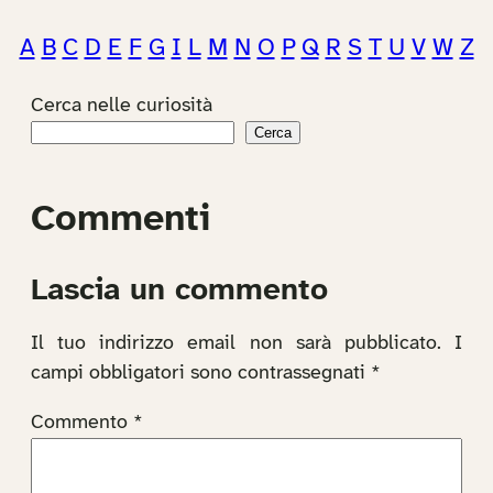
A
B
C
D
E
F
G
I
L
M
N
O
P
Q
R
S
T
U
V
W
Z
Cerca nelle curiosità
Cerca
Commenti
Lascia un commento
Il tuo indirizzo email non sarà pubblicato.
I
campi obbligatori sono contrassegnati
*
Commento
*