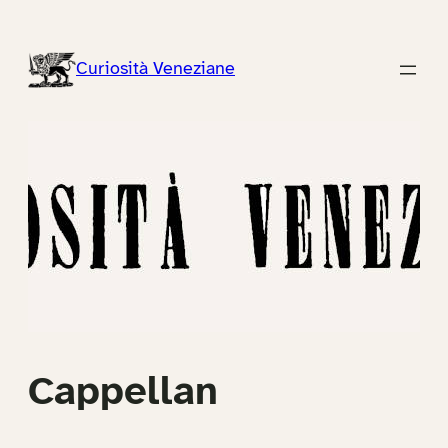
Vai
al
Curiosità Veneziane
contenuto
Cappellan