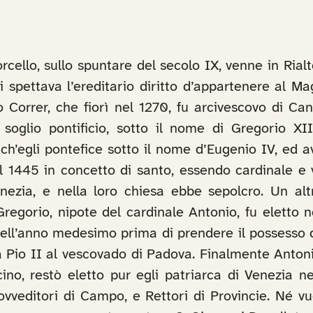
orcello, sullo spuntare del secolo IX, venne in Rial
 spettava l’ereditario diritto d’appartenere al Ma
o Correr, che fiorì nel 1270, fu arcivescovo di Ca
soglio pontificio, sotto il nome di Gregorio XII
h’egli pontefice sotto il nome d’Eugenio IV, ed av
 1445 in concetto di santo, essendo cardinale e vesc
enezia, e nella loro chiesa ebbe sepolcro. Un altr
Gregorio, nipote del cardinale Antonio, fu eletto 
 nell’anno medesimo prima di prendere il possesso
 Pio II al vescovado di Padova. Finalmente Antoni
cino, restò eletto pur egli patriarca di Venezia n
ovveditori di Campo, e Rettori di Provincie. Né v