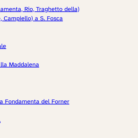
amenta, Rio, Traghetto della)
 Campiello) a S. Fosca
ale
alla Maddalena
 la Fondamenta del Forner
.