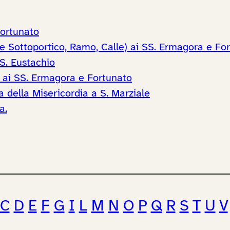
Fortunato
 e Sottoportico, Ramo, Calle) ai SS. Ermagora e Fo
S. Eustachio
 ai SS. Ermagora e Fortunato
 della Misericordia a S. Marziale
a.
C
D
E
F
G
I
L
M
N
O
P
Q
R
S
T
U
V