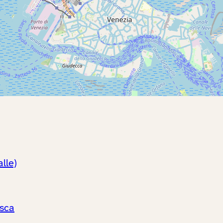
lle)
osca