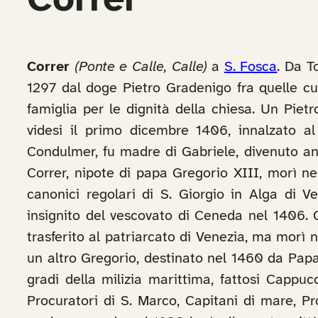
Correr
Correr
(Ponte e Calle, Calle)
a
S. Fosca
. Da T
1297 dal doge Pietro Gradenigo fra quelle cui
famiglia per le dignità della chiesa. Un Pietr
videsi il primo dicembre 1406, innalzato al 
Condulmer, fu madre di Gabriele, divenuto anc
Correr, nipote di papa Gregorio XIII, morì nel
canonici regolari di S. Giorgio in Alga di V
insignito del vescovato di Ceneda nel 1406. 
trasferito al patriarcato di Venezia, ma morì
un altro Gregorio, destinato nel 1460 da Papa
gradi della milizia marittima, fattosi Cappuc
Procuratori di S. Marco, Capitani di mare, Pr