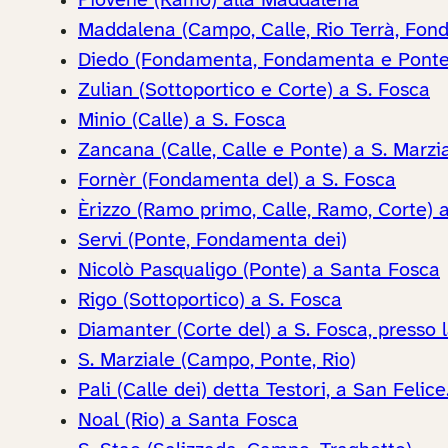
Piovene (Ramo) alla Maddalena
Maddalena (Campo, Calle, Rio Terrà, Fond
Diedo (Fondamenta, Fondamenta e Ponte,
Zulian (Sottoportico e Corte) a S. Fosca
Minio (Calle) a S. Fosca
Zancana (Calle, Calle e Ponte) a S. Marzi
Fornèr (Fondamenta del) a S. Fosca
Èrizzo (Ramo primo, Calle, Ramo, Corte) 
Servi (Ponte, Fondamenta dei)
Nicolò Pasqualigo (Ponte) a Santa Fosca
Rigo (Sottoportico) a S. Fosca
Diamanter (Corte del) a S. Fosca, presso
S. Marziale (Campo, Ponte, Rio)
Pali (Calle dei) detta Testori, a San Felice
Noal (Rio) a Santa Fosca