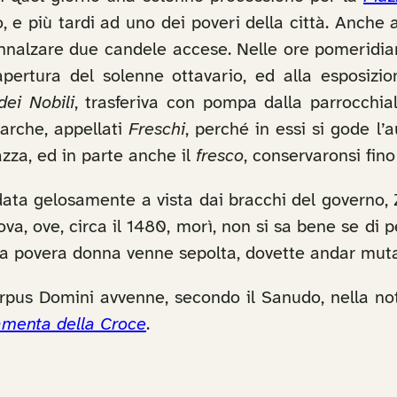
 e più tardi ad uno dei poveri della città. Anche 
innalzare due candele accese. Nelle ore pomeridia
apertura del solenne ottavario, ed alla esposizion
dei Nobili
, trasferiva con pompa dalla parrocchia
barche, appellati
Freschi
, perché in essi si gode l’a
azza, ed in parte anche il
fresco
, conservaronsi fino
ta gelosamente a vista dai bracchi del governo, Zu
va, ove, circa il 1480, morì, non si sa bene se di p
i la povera donna venne sepolta, dovette andar mutat
rpus Domini avvenne, secondo il Sanudo, nella no
menta della Croce
.