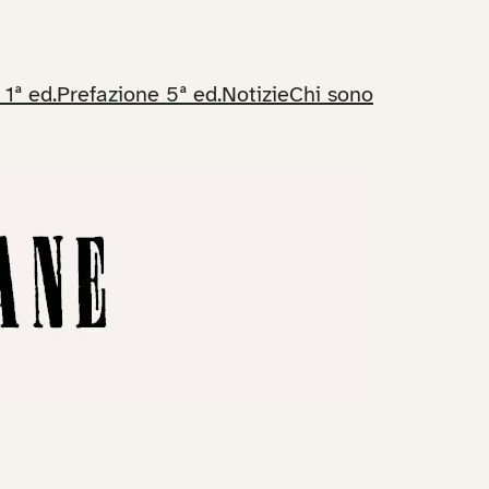
 1ª ed.
Prefazione 5ª ed.
Notizie
Chi sono