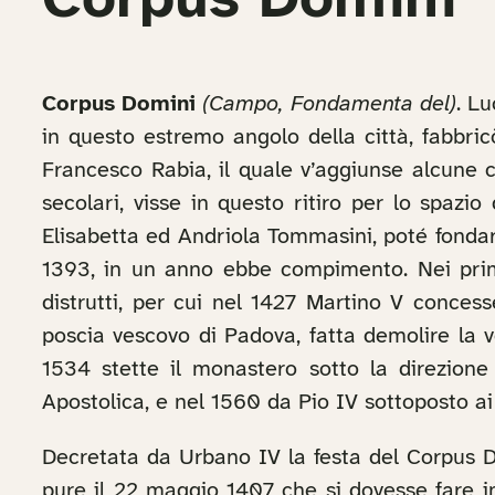
Corpus Domini
Corpus Domini
(Campo, Fondamenta del)
. L
in questo estremo angolo della città, fabbri
Francesco Rabia, il quale v’aggiunse alcune 
secolari, visse in questo ritiro per lo spazi
Elisabetta ed Andriola Tommasini, poté fonda
1393, in un anno ebbe compimento. Nei prim
distrutti, per cui nel 1427 Martino V conces
poscia vescovo di Padova, fatta demolire la 
1534 stette il monastero sotto la direzio
Apostolica, e nel 1560 da Pio IV sottoposto ai p
Decretata da Urbano IV la festa del Corpus D
pure il 22 maggio 1407 che si dovesse fare i