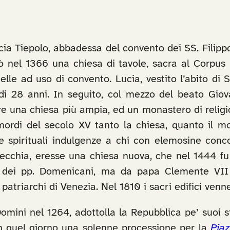
ucia Tiepolo, abbadessa del convento dei SS. Fil
cò nel 1366 una chiesa di tavole, sacra al Corpus 
celle ad uso di convento. Lucia, vestito l’abito 
o di 28 anni. In seguito, col mezzo del beato Giova
re una chiesa più ampia, ed un monastero di relig
ordi del secolo XV tanto la chiesa, quanto il m
se spirituali indulgenze a chi con elemosine conco
vecchia, eresse una chiesa nuova, che nel 1444 fu 
ne dei pp. Domenicani, ma da papa Clemente VI
atriarchi di Venezia. Nel 1810 i sacri edifici vennero
omini nel 1264, adottolla la Repubblica pe’ suoi 
n quel giorno una solenne processione per la
Piaz