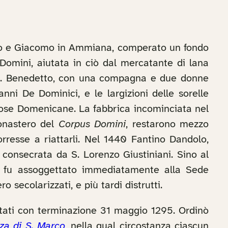
ippo e Giacomo in Ammiana, comperato un fondo
Domini, aiutata in ciò dal mercatante di lana
di S. Benedetto, con una compagna e due donne
nni De Dominici, e le largizioni delle sorelle
iose Domenicane. La fabbrica incominciata nel
onastero del
Corpus Domini
, restarono mezzo
rresse a riattarli. Nel 1440 Fantino Dandolo,
consecrata da S. Lorenzo Giustiniani. Sino al
I fu assoggettato immediatamente alla Sede
 secolarizzati, e più tardi distrutti.
stati con terminazione 31 maggio 1295. Ordinò
za di S. Marco
, nella qual circostanza ciascun