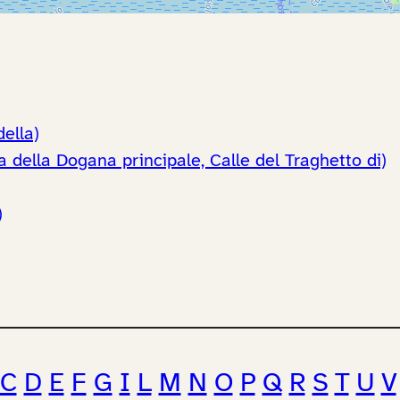
ella)
ella Dogana principale, Calle del Traghetto di)
)
C
D
E
F
G
I
L
M
N
O
P
Q
R
S
T
U
V