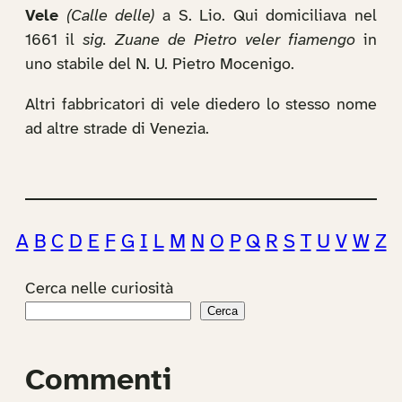
Vele
(Calle delle)
a S. Lio. Qui domiciliava nel
1661 il
sig. Zuane de Pietro veler fiamengo
in
uno stabile del N. U. Pietro Mocenigo.
Altri fabbricatori di vele diedero lo stesso nome
ad altre strade di Venezia.
A
B
C
D
E
F
G
I
L
M
N
O
P
Q
R
S
T
U
V
W
Z
Cerca nelle curiosità
Cerca
Commenti