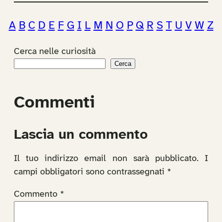
A
B
C
D
E
F
G
I
L
M
N
O
P
Q
R
S
T
U
V
W
Z
Cerca nelle curiosità
Cerca
Commenti
Lascia un commento
Il tuo indirizzo email non sarà pubblicato.
I
campi obbligatori sono contrassegnati
*
Commento
*