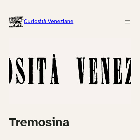
Vai
al
Curiosità Veneziane
contenuto
Tremosina