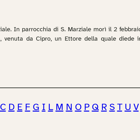
ale. In parrocchia di S. Marziale morì il 2 febbra
in, venuta da Cipro, un Ettore della quale diede i
C
D
E
F
G
I
L
M
N
O
P
Q
R
S
T
U
V