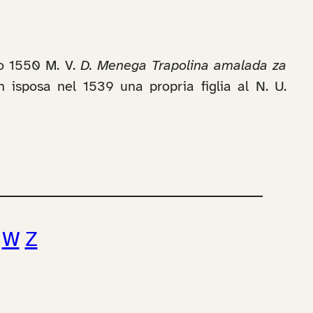
io 1550 M. V.
D. Menega Trapolina amalada za
n isposa nel 1539 una propria figlia al N. U.
W
Z