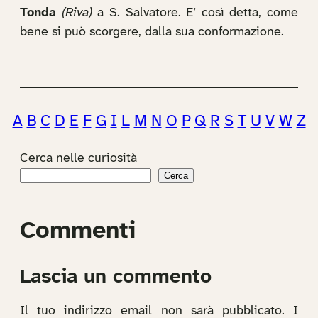
Tonda
(Riva)
a S. Salvatore. E’ così detta, come
bene si può scorgere, dalla sua conformazione.
A
B
C
D
E
F
G
I
L
M
N
O
P
Q
R
S
T
U
V
W
Z
Cerca nelle curiosità
Cerca
Commenti
Lascia un commento
Il tuo indirizzo email non sarà pubblicato.
I