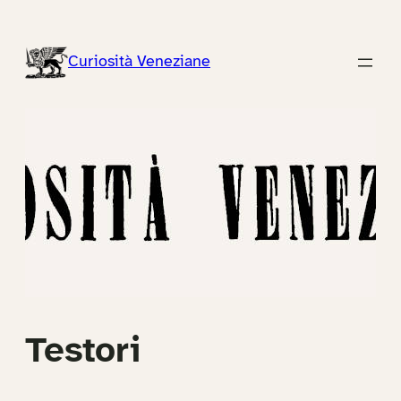
Vai
al
Curiosità Veneziane
contenuto
Testori