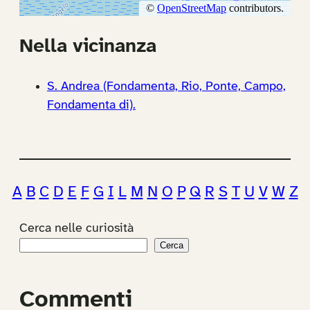
Nella vicinanza
S. Andrea (Fondamenta, Rio, Ponte, Campo,
Fondamenta di).
A
B
C
D
E
F
G
I
L
M
N
O
P
Q
R
S
T
U
V
W
Z
Cerca nelle curiosità
Cerca
Commenti