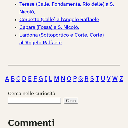
Terese (Calle, Fondamenta, Rio delle) a S.
Nicolò,
Corbetto (Calle) all'Angelo Raffaele
Capara (Fossa) a S. Nicolò.
Lardona (Sottoportico e Corte, Corte)
all'Angelo Raffaele
A
B
C
D
E
F
G
I
L
M
N
O
P
Q
R
S
T
U
V
W
Z
Cerca nelle curiosità
Cerca
Commenti