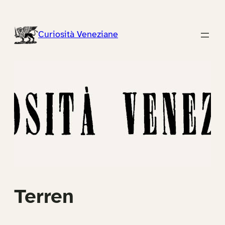
Vai
al
Curiosità Veneziane
contenuto
Terren