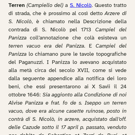
Terren
(Campiello del)
a
S. Nicolò
. Questo tratto
di strada, che è prossimo al così detto
Arzere di
S. Nicolò
, è chiamato nella Descrizione della
contrada di S. Nicolò pel 1713
Campiel del
Panizza
coll’annotazione che colà esisteva un
terren vacuo era del Panizza
. E
Campiel del
Panizza
lo chiamano pure le tavole topografiche
del Paganuzzi. I Panizza lo avevano acquistato
alla metà circa del secolo XVII, come si vede
dalla seguente appendice alla notifica dei loro
beni, che essi presentarono ai X Savii il 24
ottobre 1646:
Sia aggionto alla Condizione di noi
Alvise Panizza e frat. fo de s. Iseppo un terren
vacuo, dove era alcune casette ruinose, posto in
contrà di S. Nicolò, in arzere, acquistato dall’off.
delle Cazude sotto il 17 april p. passato, venduto