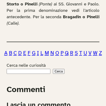
Storto o Pinelli
(Ponte)
ai SS. Giovanni e Paolo.
Per la prima denominazione vedi l’articolo
antecedente. Per la seconda
Bragadin o Pinelli
(Calle)
.
A
B
C
D
E
F
G
I
L
M
N
O
P
Q
R
S
T
U
V
W
Z
Cerca nelle curiosità
Cerca
Commenti
Lascia un commento