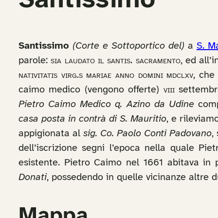
Santissimo
Santissimo
(Corte e Sottoportico del)
a
S. M
parole:
sia laudato il santis. sacramento
, ed all’
nativitatis virg.s mariae anno domini mdclxv
, che
caimo medico (vengono offerte)
viii
settembre
Pietro Caimo Medico q. Azino da Udine
compe
casa posta in contrà di S. Mauritio
, e rilevia
appigionata al
sig. Co. Paolo Conti Padovano
,
dell’iscrizione segni l’epoca nella quale Pi
esistente. Pietro Caimo nel 1661 abitava in 
Donati
, possedendo in quelle vicinanze altre
Mappa