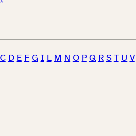
o.
C
D
E
F
G
I
L
M
N
O
P
Q
R
S
T
U
V