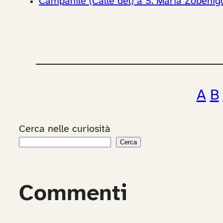
Campanile (Calle del) a S. Maria Zobenig
A
B
Cerca nelle curiosità
Cerca
Commenti