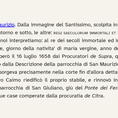
aurizio
. Dalla immagine del Santissimo, scolpita in
intorno e sotto, le altre:
regi saeculorum immortali et in
 noi interpretiamo: al re dei secoli immortale ed in
, giorno della nativita’ di maria vergine, anno 
rò il 16 luglio 1658 dai Procuratori
de Supra
, 
mo dalla Descrizione della parrocchia di San Mauriz
 sorgeva precisamente nella corte fin d’allora dett
etro Caimo riedificò il proprio stabile, e rinnovò
parrocchia di San Giuliano, giù del
Ponte dei Fer
 due case comperate dalla procuratia
de Citra
.