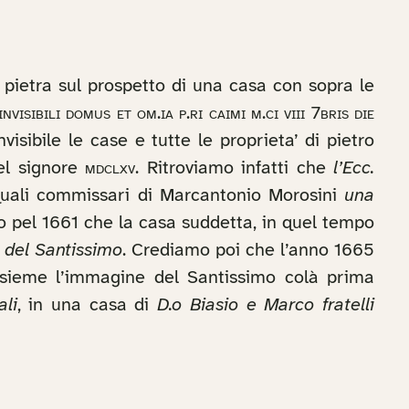
 pietra sul prospetto di una casa con sopra le
visibili domus et om.ia p.ri caimi m.ci viii 7bris die
visibile le case e tutte le proprieta’ di pietro
del signore
mdclxv
. Ritroviamo infatti che
l’Ecc.
quali commissari di Marcantonio Morosini
una
io pel 1661 che la casa suddetta, in quel tempo
a
del Santissimo
. Crediamo poi che l’anno 1665
 insieme l’immagine del Santissimo colà prima
ali
, in una casa di
D.o Biasio e Marco fratelli