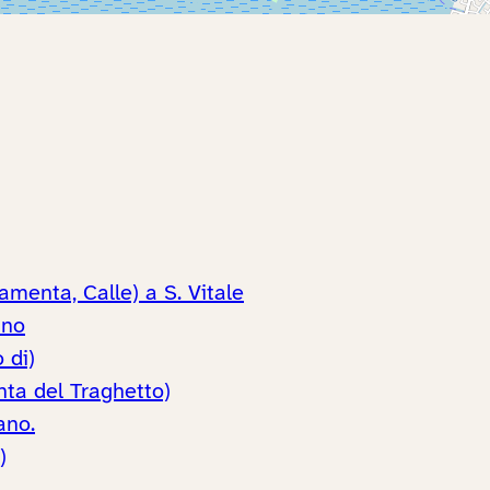
menta, Calle) a S. Vitale
ano
 di)
ta del Traghetto)
ano.
)