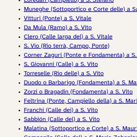
Loredan (Campiello) a S. Stefano
Muneghe (Sottoportico e Corte delle) a 
Vitturi (Ponte) a S. Vitale
Da Mula (Ramo) a S. Vito
Clero (Calle larga del) a S. Vitale
S. Vio (Rio terrà, Campo, Ponte)
Corner Zaguri (Ponte e Fondamenta) a S.
S. Giovanni (Calle) a S. Vito
Torreselle (Rio delle) a S. Vito
Duodo o Barbarigo (Fondamenta) a S. Ma
Zorzi o Bragadin (Fondamenta) a S. Vito
Feltrina (Ponte, Campiello della) a S. Ma
Franchi (Calle dei) a S. Vito
Sabbión (Calle del) a S. Vito
Malatina (Sottoportico e Corte) a S. Maur