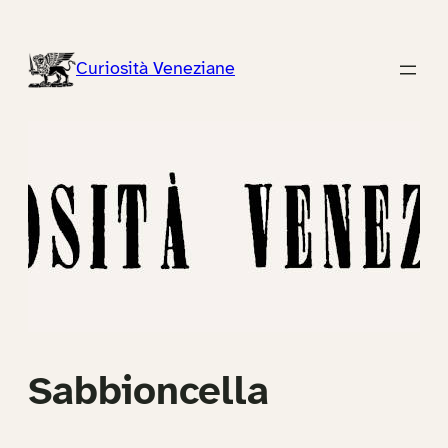
Vai
al
Curiosità Veneziane
contenuto
Sabbioncella