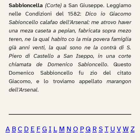
Sabbioncella
(Corte)
a San Giuseppe. Leggiamo
nelle Condizioni del 1582:
Dico io Giacomo
Sabioncello calafao dell’Arsenal: me atrovo haver
una meza caseta a pepian, fabricata sopra mezo
teren, ne la qual habito co la mia povera famiglia
già anni venti, la qual sono ne la contrà di S.
Piero di Castello a San Iseppo, in una corte
chiamata de Domenico Sabioncello
. Questo
Domenico Sabbioncello fu zio del citato
Giacomo, e lo troviamo appellato
marangon
dell’Arsenal
.
A
B
C
D
E
F
G
I
L
M
N
O
P
Q
R
S
T
U
V
W
Z