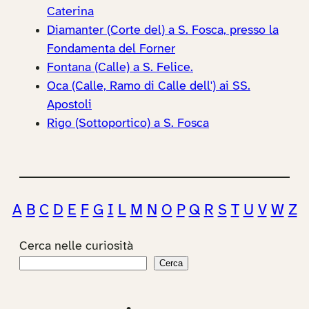
Caterina
Diamanter (Corte del) a S. Fosca, presso la
Fondamenta del Forner
Fontana (Calle) a S. Felice.
Oca (Calle, Ramo di Calle dell') ai SS.
Apostoli
Rigo (Sottoportico) a S. Fosca
A
B
C
D
E
F
G
I
L
M
N
O
P
Q
R
S
T
U
V
W
Z
Cerca nelle curiosità
Cerca