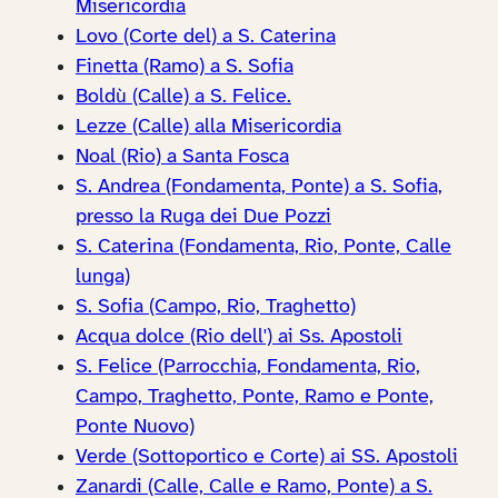
Misericordia
Lovo (Corte del) a S. Caterina
Finetta (Ramo) a S. Sofia
Boldù (Calle) a S. Felice.
Lezze (Calle) alla Misericordia
Noal (Rio) a Santa Fosca
S. Andrea (Fondamenta, Ponte) a S. Sofia,
presso la Ruga dei Due Pozzi
S. Caterina (Fondamenta, Rio, Ponte, Calle
lunga)
S. Sofia (Campo, Rio, Traghetto)
Acqua dolce (Rio dell') ai Ss. Apostoli
S. Felice (Parrocchia, Fondamenta, Rio,
Campo, Traghetto, Ponte, Ramo e Ponte,
Ponte Nuovo)
Verde (Sottoportico e Corte) ai SS. Apostoli
Zanardi (Calle, Calle e Ramo, Ponte) a S.