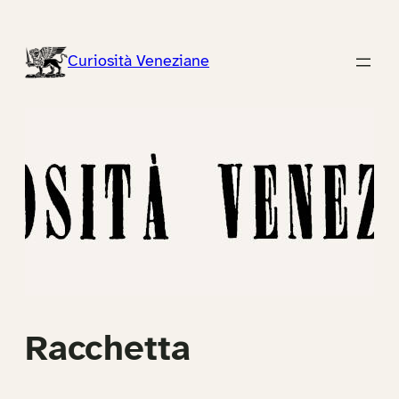
Vai
al
Curiosità Veneziane
contenuto
Racchetta