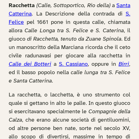
Racchetta
(Calle, Sottoportico, Rio della)
a
Santa
Catterina
. La Descrizione della contrada di
S.
Felice
pel 1661 pone in questa calle, chiamata
allora
Calle Longa tra S. Felice e S. Caterina
, il
giuoco
di Racchetta, tenuto da Zuane Spinola
. Ed
un manoscritto della Marciana ricorda che il ceto
civile radunavasi per giocare alla racchetta in
Calle dei Botteri
a
S. Cassiano
, oppure in
Birri
,
ed il basso popolo nella
calle lunga tra S. Felice
e Santa Catterina
.
La racchetta, o lacchetta, è uno strumento col
quale si gettano in alto le palle. In questo giuoco
si esercitavano specialmente le
Compagnie della
Calza
, che erano alcune società di gentiluomini,
od altre persone ben nate, sorte nel secolo XV,
allo scopo di divertirsi, massime in tempo di