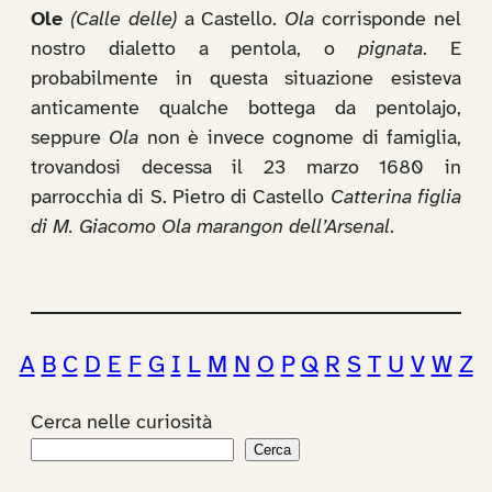
Ole
(Calle delle)
a Castello.
Ola
corrisponde nel
nostro dialetto a pentola, o
pignata
. E
probabilmente in questa situazione esisteva
anticamente qualche bottega da pentolajo,
seppure
Ola
non è invece cognome di famiglia,
trovandosi decessa il 23 marzo 1680 in
parrocchia di S. Pietro di Castello
Catterina figlia
di M. Giacomo Ola marangon dell’Arsenal
.
A
B
C
D
E
F
G
I
L
M
N
O
P
Q
R
S
T
U
V
W
Z
Cerca nelle curiosità
Cerca