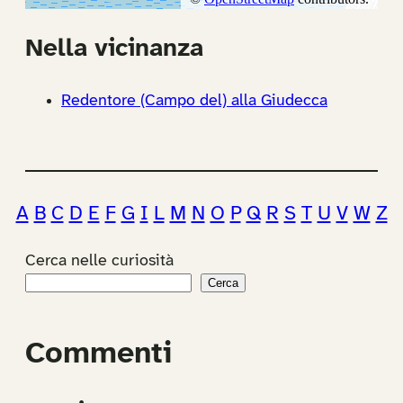
Nella vicinanza
Redentore (Campo del) alla Giudecca
A
B
C
D
E
F
G
I
L
M
N
O
P
Q
R
S
T
U
V
W
Z
Cerca nelle curiosità
Cerca
Commenti