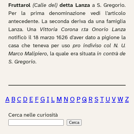
Fruttarol
(Calle del)
detta Lanza
a S. Gregorio.
Per la prima denominazione vedi l’articolo
antecedente. La seconda deriva da una famiglia
Lanza. Una
Vittoria Corona r.ta Onorio Lanza
notificò il 18 marzo 1626 d’aver dato a pigione la
casa che teneva per uso
pro indiviso col N. U.
Marco Malipiero
, la quale era situata
in contrà de
S. Gregorio
.
A
B
C
D
E
F
G
I
L
M
N
O
P
Q
R
S
T
U
V
W
Z
Cerca nelle curiosità
Cerca