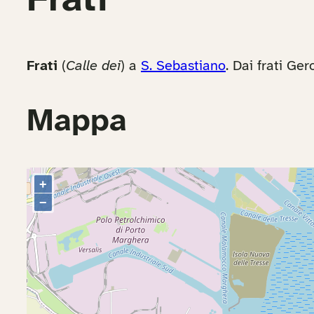
Frati
Frati
(
Calle dei
) a
S. Sebastiano
. Dai frati Ge
Mappa