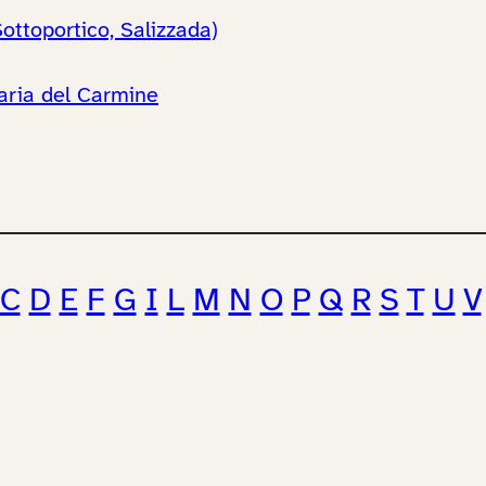
ttoportico, Salizzada)
aria del Carmine
C
D
E
F
G
I
L
M
N
O
P
Q
R
S
T
U
V