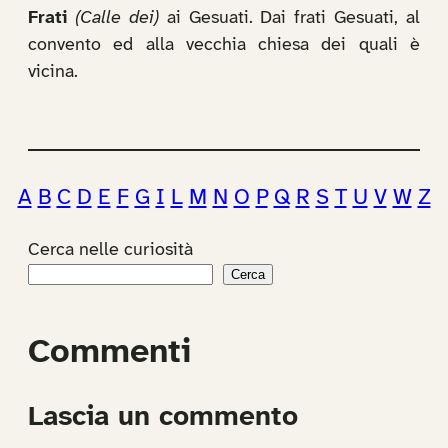
Frati
(Calle dei)
ai Gesuati. Dai frati Gesuati, al
convento ed alla vecchia chiesa dei quali è
vicina.
A
B
C
D
E
F
G
I
L
M
N
O
P
Q
R
S
T
U
V
W
Z
Cerca nelle curiosità
Cerca
Commenti
Lascia un commento