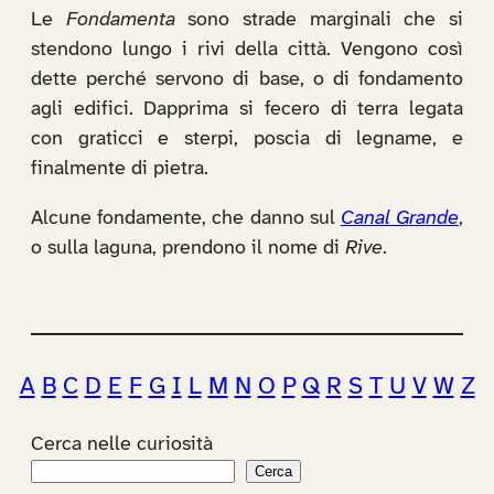
Le
Fondamenta
sono strade marginali che si
stendono lungo i rivi della città. Vengono così
dette perché servono di base, o di fondamento
agli edifici. Dapprima si fecero di terra legata
con graticci e sterpi, poscia di legname, e
finalmente di pietra.
Alcune fondamente, che danno sul
Canal Grande
,
o sulla laguna, prendono il nome di
Rive
.
A
B
C
D
E
F
G
I
L
M
N
O
P
Q
R
S
T
U
V
W
Z
Cerca nelle curiosità
Cerca