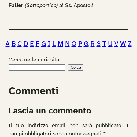
Falier
(Sottoportico)
ai Ss. Apostoli.
A
B
C
D
E
F
G
I
L
M
N
O
P
Q
R
S
T
U
V
W
Z
Cerca nelle curiosità
Cerca
Commenti
Lascia un commento
Il tuo indirizzo email non sarà pubblicato.
I
campi obbligatori sono contrassegnati
*