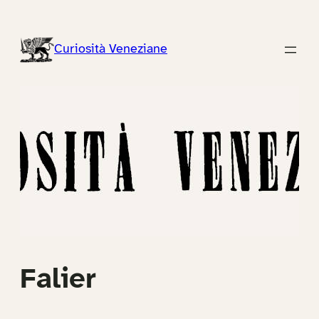
Vai
al
Curiosità Veneziane
contenuto
Falier