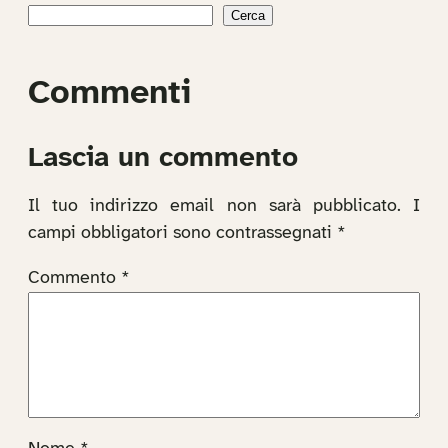
Cerca
Commenti
Lascia un commento
Il tuo indirizzo email non sarà pubblicato.
I
campi obbligatori sono contrassegnati
*
Commento
*