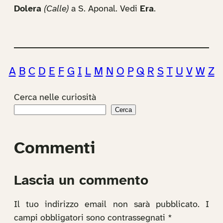
Dolera
(Calle)
a S. Aponal. Vedi
Era
.
A
B
C
D
E
F
G
I
L
M
N
O
P
Q
R
S
T
U
V
W
Z
Cerca nelle curiosità
Cerca
Commenti
Lascia un commento
Il tuo indirizzo email non sarà pubblicato.
I
campi obbligatori sono contrassegnati
*