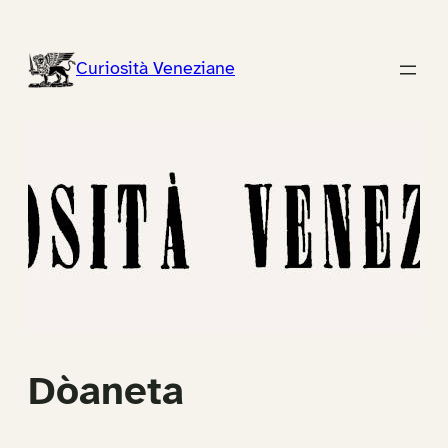
Vai
al
Curiosità Veneziane
contenuto
Dòaneta