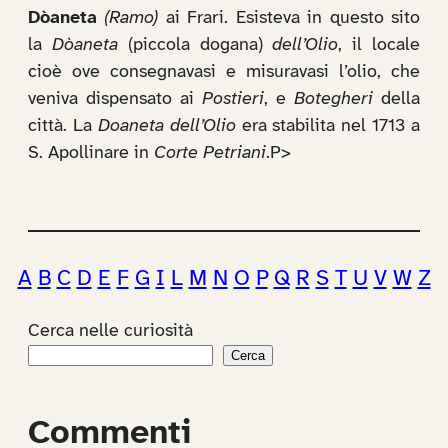
Dòaneta
(Ramo)
ai Frari. Esisteva in questo sito
la
Dòaneta
(piccola dogana)
dell’Olio
, il locale
cioè ove consegnavasi e misuravasi l’olio, che
veniva dispensato ai
Postieri
, e
Botegheri
della
città. La
Doaneta dell’Olio
era stabilita nel 1713 a
S. Apollinare in
Corte Petriani
.P>
A
B
C
D
E
F
G
I
L
M
N
O
P
Q
R
S
T
U
V
W
Z
Cerca nelle curiosità
Cerca
Commenti