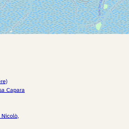
re)
ssa Capara
 Nicolò,