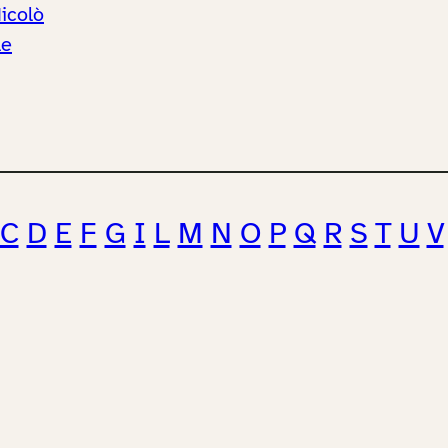
icolò
le
C
D
E
F
G
I
L
M
N
O
P
Q
R
S
T
U
V