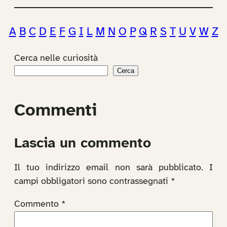
A
B
C
D
E
F
G
I
L
M
N
O
P
Q
R
S
T
U
V
W
Z
Cerca nelle curiosità
Cerca
Commenti
Lascia un commento
Il tuo indirizzo email non sarà pubblicato.
I
campi obbligatori sono contrassegnati
*
Commento
*