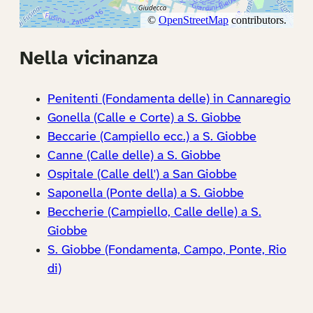
Nella vicinanza
Penitenti (Fondamenta delle) in Cannaregio
Gonella (Calle e Corte) a S. Giobbe
Beccarie (Campiello ecc.) a S. Giobbe
Canne (Calle delle) a S. Giobbe
Ospitale (Calle dell') a San Giobbe
Saponella (Ponte della) a S. Giobbe
Beccherie (Campiello, Calle delle) a S.
Giobbe
S. Giobbe (Fondamenta, Campo, Ponte, Rio
di)