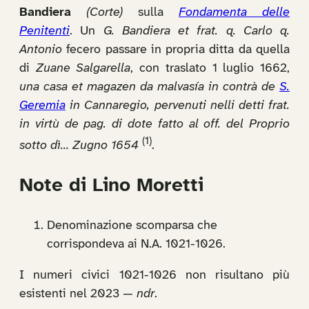
Bandiera
(Corte)
sulla
Fondamenta delle
Penitenti
. Un
G. Bandiera et frat. q. Carlo q.
Antonio
fecero passare in propria ditta da quella
di
Zuane Salgarella
, con traslato 1 luglio 1662,
una casa et magazen da malvasía in contrà de
S.
Geremia
in Cannaregio, pervenuti nelli detti frat.
in virtù de pag. di dote fatto al off. del Proprio
(1)
sotto dì… Zugno 1654
.
Note di Lino Moretti
Denominazione scomparsa che
corrispondeva ai N.A. 1021-1026.
I numeri civici 1021-1026 non risultano più
esistenti nel 2023 —
ndr
.