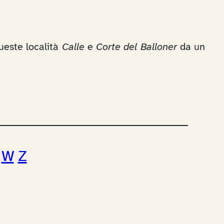
ueste località
Calle
e
Corte del Balloner
da un
W
Z