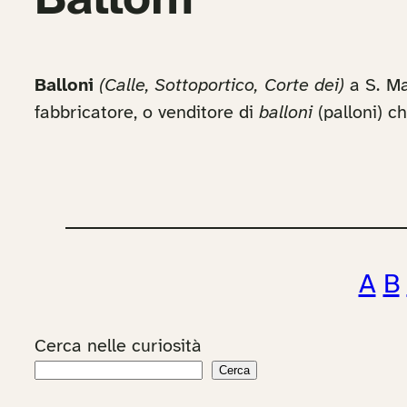
Balloni
Balloni
(Calle, Sottoportico, Corte dei)
a S. Ma
fabbricatore, o venditore di
balloni
(palloni) c
A
B
Cerca nelle curiosità
Cerca