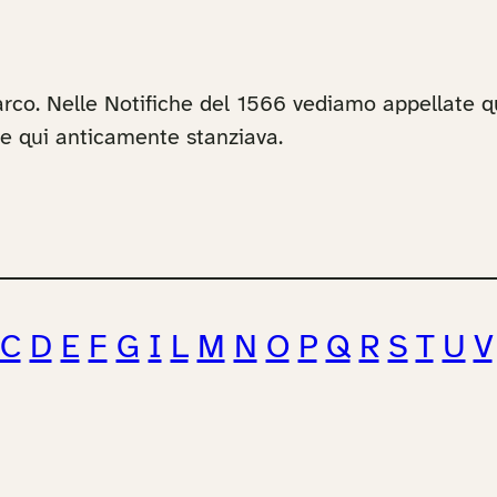
rco. Nelle Notifiche del 1566 vediamo appellate q
he qui anticamente stanziava.
C
D
E
F
G
I
L
M
N
O
P
Q
R
S
T
U
V