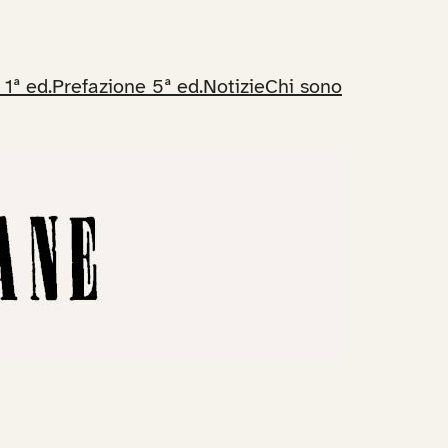
 1ª ed.
Prefazione 5ª ed.
Notizie
Chi sono