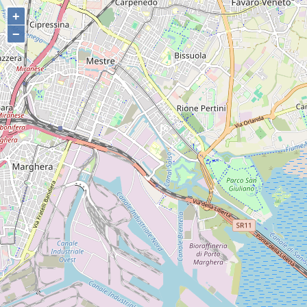
+
+
−
−