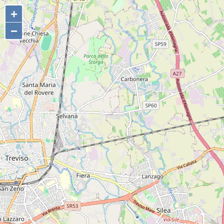
+
+
−
−