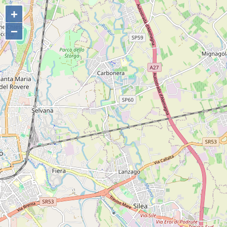
+
+
−
−