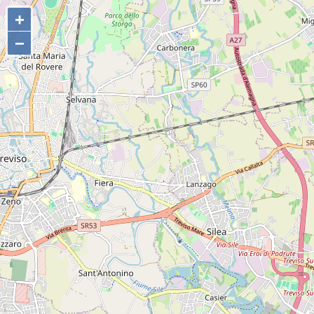
+
+
−
−