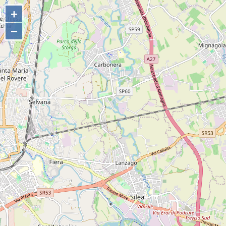
+
+
−
−