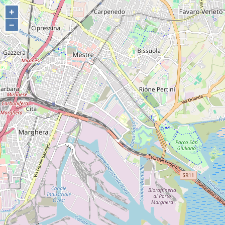
+
+
−
−