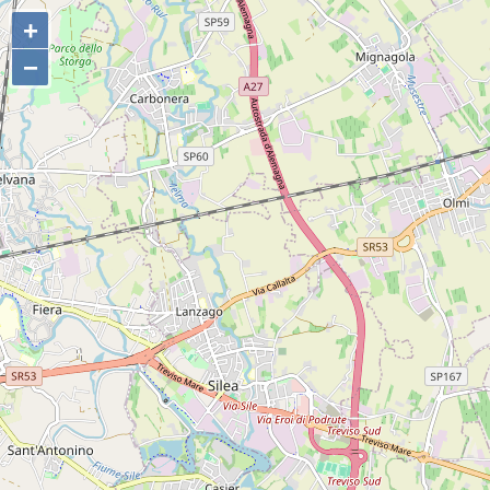
+
+
−
−