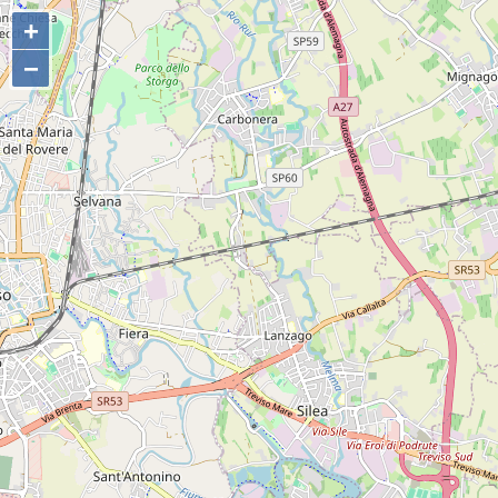
+
+
−
−